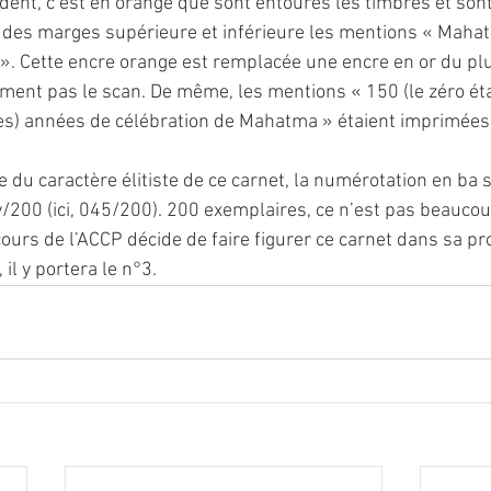
édent, c’est en orange que sont entourés les timbres et son
 des marges supérieure et inférieure les mentions « Mahat
». Cette encre orange est remplacée une encre en or du plus
ent pas le scan. De même, les mentions « 150 (le zéro ét
es) années de célébration de Mahatma » étaient imprimées e
e du caractère élitiste de ce carnet, la numérotation en ba s
/200 (ici, 045/200). 200 exemplaires, ce n’est pas beaucou
ours de l’ACCP décide de faire figurer ce carnet dans sa pr
il y portera le n°3. 