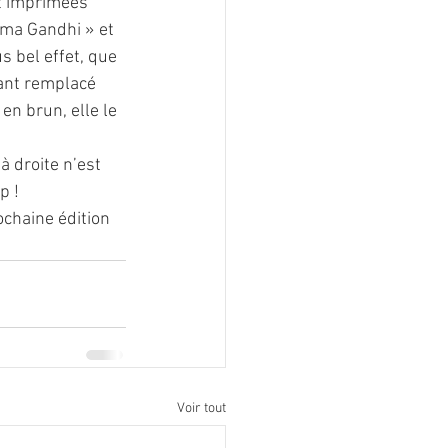
t imprimées 
ma Gandhi » et 
 bel effet, que 
ant remplacé 
n brun, elle le 
à droite n’est 
p !
ochaine édition 
Voir tout