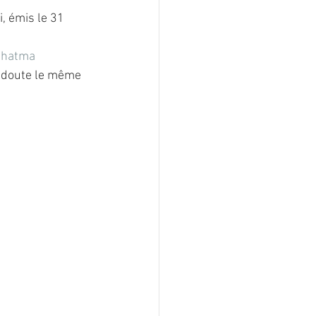
, émis le 31 
ahatma
s doute le même 