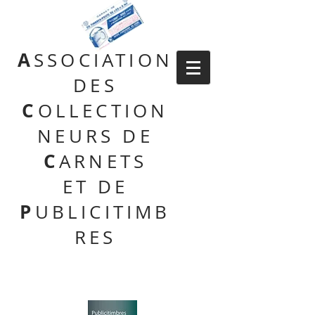
A
SSOCIATION
DES
C
OLLECTION
NEURS DE
C
ARNETS
ET DE
P
UBLICITIMB
RES