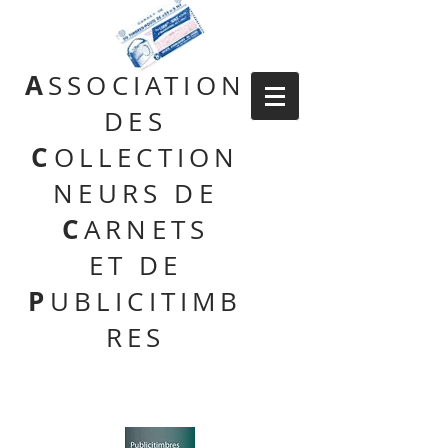
A
SSOCIATION
DES
C
OLLECTION
NEURS DE
C
ARNETS
ET DE
P
UBLICITIMB
RES