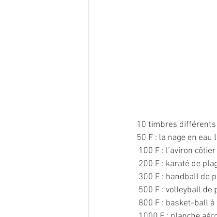
10 timbres différents d
50 F : la nage en eau 
 100 F : l’aviron côtier
 200 F : karaté de pla
 300 F : handball de 
 500 F : volleyball de
 800 F : basket-ball à 
 1000 F : planche aér