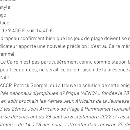
style
age
plage
e de 9.450 F, soit 14,40 €.
e drapeau confirment bien que les jeux de plage doivent se 
dicateur apporte une nouvelle précision : c’est au Caire m
grammé.
: Le Caire n’est pas particulièrement connu comme station ba
 peu fréquentées, ne serait-ce qu’en raison de la présence 
Nil !
CCP, Patrick Georgel, qui a trouvé la solution de cette éni
ités nationaux olympiques d'Afrique (ACNOA), fondée le 28 
 en août prochain les 4èmes Jeux Africains de la Jeunesse 
023 les 2èmes Jeux Africains de Plage à Hammamet (Tunisie)
sse se dérouleront du 26 août au 6 septembre 2022 et rass
thlètes de 14 à 18 ans pour s'affronter dans environ 25 dis