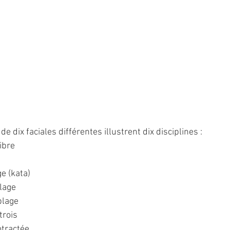
e dix faciales différentes illustrent dix disciplines :
libre
ge (kata)
plage
 plage
trois
otractée