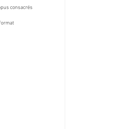
 opus consacrés 
format 