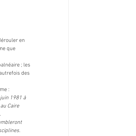
dérouler en 
ême que 
lnéaire ; les 
autrefois des 
gme :
juin 1981 à 
au Caire 
.
embleront 
ciplines.