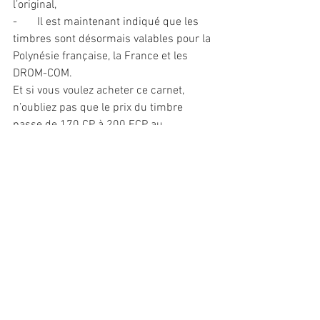
l’original,
-       Il est maintenant indiqué que les 
timbres sont désormais valables pour la 
Polynésie française, la France et les 
DROM-COM.
Et si vous voulez acheter ce carnet, 
n’oubliez pas que le prix du timbre 
passe de 170 CP à 200 FCP au 
1er janvier 2025.
Il portera le numéro 62 dans le prochain 
cours de votre association favorite.
Voir tout
Posts récents