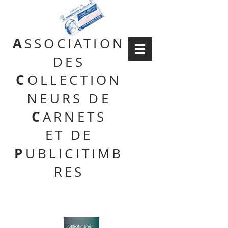
A
SSOCIATION
DES
C
OLLECTION
NEURS DE
C
ARNETS
ET DE
P
UBLICITIMB
RES