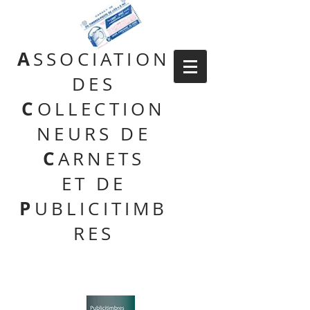
A
SSOCIATION
DES
C
OLLECTION
NEURS DE
C
ARNETS
ET DE
P
UBLICITIMB
RES