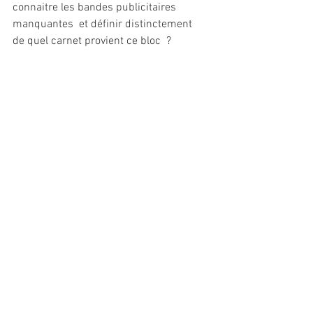
connaitre les bandes publicitaires 
manquantes  et définir distinctement  
de quel carnet provient ce bloc  ?
Malheureusement , le nombre de 
couvertures possédant cette publicité 
intérieure est  trop important  et 
impossible de différencier ces dizaine 
de carnets.
Par contre il s'agit des cases 3-4/13-14 
!!
Ne trouvez vous pas que la philatélie  est 
 non seulement un passe temps  mais 
aussi un réel amusement  !!