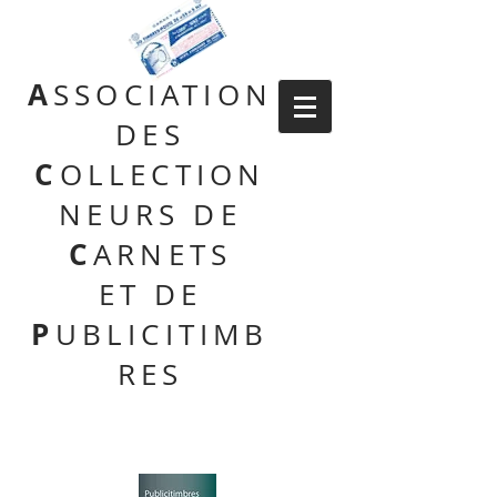
A
SSOCIATION
DES
C
OLLECTION
NEURS DE
C
ARNETS
ET DE
P
UBLICITIMB
RES