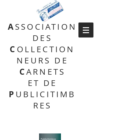
A
SSOCIATION
DES
C
OLLECTION
NEURS DE
C
ARNETS
ET DE
P
UBLICITIMB
RES