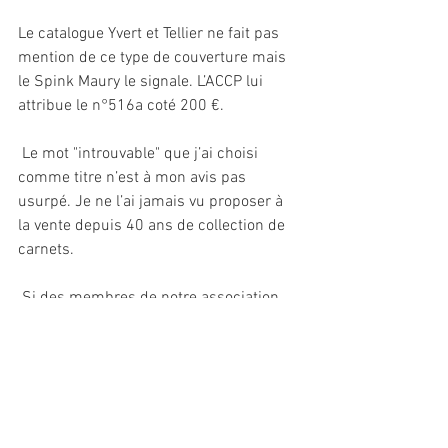
Le catalogue Yvert et Tellier ne fait pas 
mention de ce type de couverture mais  
le Spink Maury le signale. L’ACCP lui 
attribue le n°516a coté 200 €.
 Le mot "introuvable" que j’ai choisi 
comme titre n’est à mon avis pas 
usurpé. Je ne l’ai jamais vu proposer à 
la vente depuis 40 ans de collection de 
carnets.
 Si des membres de notre association 
possèdent ce carnet daté ou non, merci 
de bien vouloir en faire par sur le blog.
Daniel BAERT