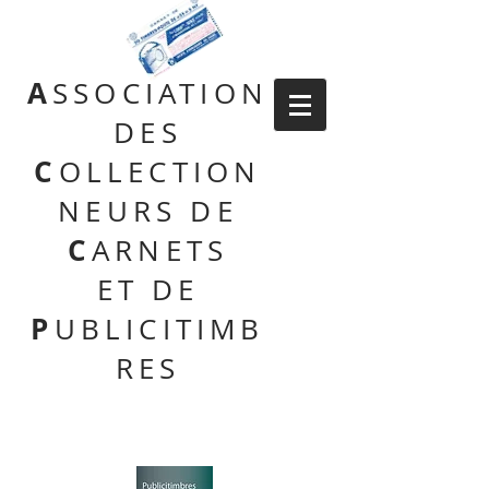
A
SSOCIATION
DES
C
OLLECTION
NEURS DE
C
ARNETS
ET DE
P
UBLICITIMB
RES