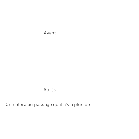
Avant
Après
On notera au passage qu’il n’y a plus de 
service de suivi qui soit payant : l’appel 
au 3634 sur la ligne business est 
désormais non surtaxé alors qu’il était 
auparavant facturé 0,30 €/minute (mais 