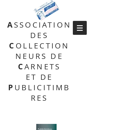
A
SSOCIATION
DES
C
OLLECTION
NEURS DE
C
ARNETS
ET DE
P
UBLICITIMB
RES