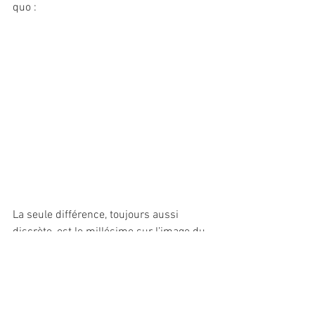
quo :
La seule différence, toujours aussi 
discrète, est le millésime sur l’image du 
timbre.
Tiré à 50.000 exemplaires, ce carnet 
portera le n° 39 dans le cours ACCP qui 
paraîtra dans six mois.