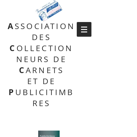
A
SSOCIATION
DES
C
OLLECTION
NEURS DE
C
ARNETS
ET DE
P
UBLICITIMB
RES