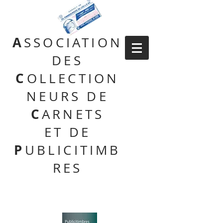
A
SSOCIATION
DES
C
OLLECTION
NEURS DE
C
ARNETS
ET DE
P
UBLICITIMB
RES