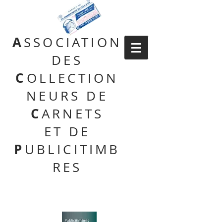
A
SSOCIATION
DES
C
OLLECTION
NEURS DE
C
ARNETS
ET DE
P
UBLICITIMB
RES