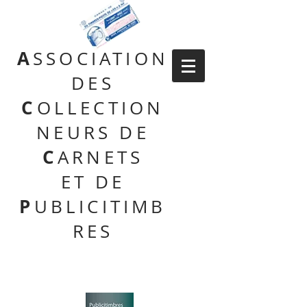
A
SSOCIATION
DES
C
OLLECTION
NEURS DE
C
ARNETS
ET DE
P
UBLICITIMB
RES