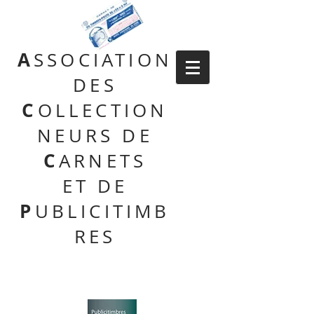
A
SSOCIATION
DES
C
OLLECTION
NEURS DE
C
ARNETS
ET DE
P
UBLICITIMB
RES