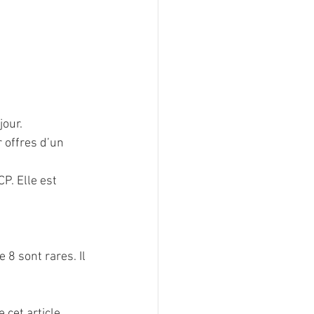
our. 
 offres d’un 
8 sont rares. Il 
cet article, 