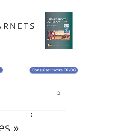
ARNETS
S
Consulter notre BLOG
es »