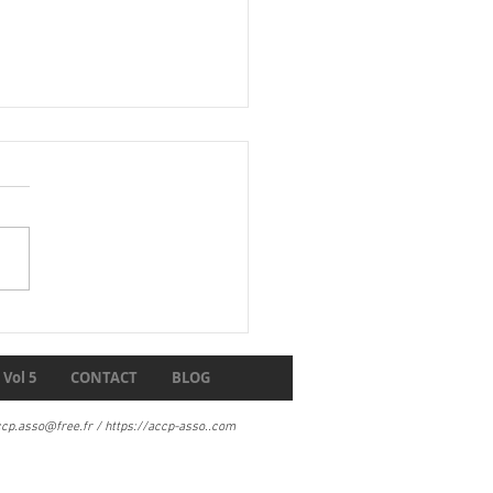
t des carnets 1906
Vol 5
CONTACT
BLOG
ccp.asso@free.fr
/
https://accp-asso
..com