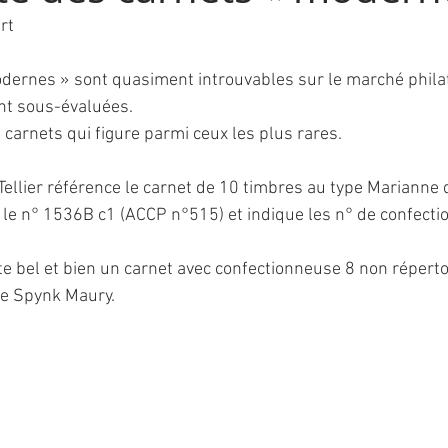
rt
dernes » sont quasiment introuvables sur le marché philat
nt sous-évaluées.
s carnets qui figure parmi ceux les plus rares.
Tellier référence le carnet de 10 timbres au type Marianne 
le n° 1536B c1 (ACCP n°515) et indique les n° de confecti
xiste bel et bien un carnet avec confectionneuse 8 non réperto
le Spynk Maury.