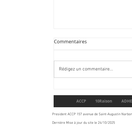
Commentaires
Rédigez un commentaire...
Parution du tome 5 carnets
de France Yvert&Tellier
ACCP
10Raison
ADHE
President ACCP 157 avenue de Saint-Augustin Narbo
Dernière Mise à jour du site le 24/10/2025