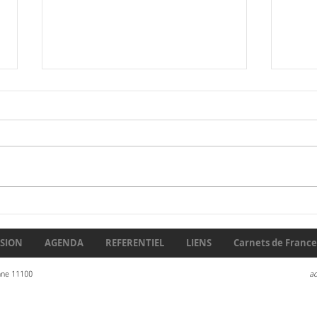
Débu
En 1930, certains
prédisaient la fin du
carnétisme… Un siècle plus
SION
AGENDA
REFERENTIEL
LIENS
Carnets de France 
tard, que reste-t-il de leurs
craintes ?
nne 11100
a