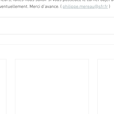
ventuellement. Merci d’avance. ( 
philippe.mereau@sfr.fr
 )