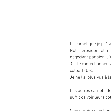
Le carnet que je prés
Notre président et mo
négociant parisien. J’
 Cette confectionneuse est maintenant inscrite dans le cours des carnets de l’ACCP. Elle est 
cotée 120 €.
Je ne l’ai plus vue à 
Les autres carnets de
suffit de voir leurs c
Chers amis collectionn