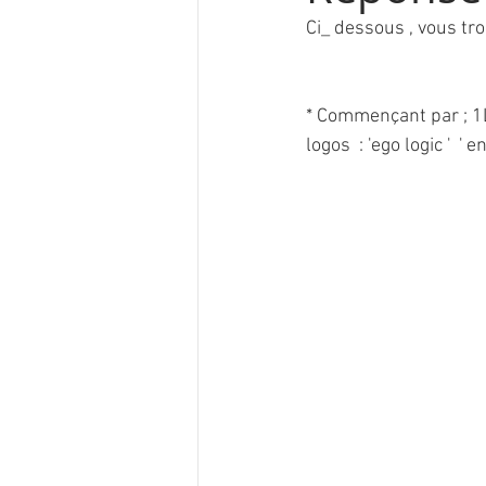
Ci_ dessous , vous tr
* Commençant par ; 1
logos  : 'ego logic '  ' e