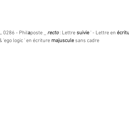
L 0286 - Phil
a
poste _ 
recto 
: Lettre
 suivie 
' - Lettre en 
écritu
& 'ego logic ' en écriture 
majuscule
 sans cadre