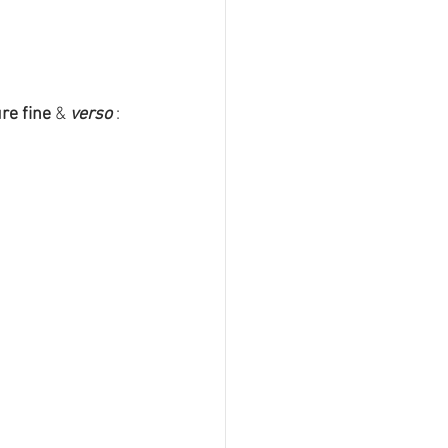
re fine 
& 
verso 
: 