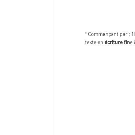
* Commençant par ; 1
texte
en 
écriture fin
e 