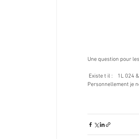
Une question pour les 
 Existe t il :    1L 024 
Personnellement je ne 