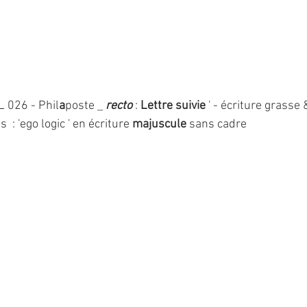
 026 - Phil
a
poste _ 
recto 
: 
Lettre suivie 
' - écriture grasse 
s  : 'ego logic ' en écriture 
majuscule
 sans cadre