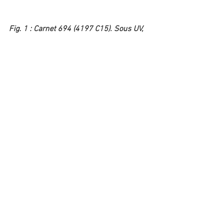
Fig. 1 : Carnet 694 (4197 C15). Sous UV, 
à gauche les BP E22, à droite les bandes 
continues Ec.
Voir tout
Posts récents