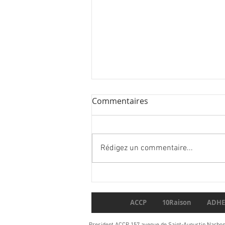
Commentaires
Rédigez un commentaire...
Parution du tome 5 carnets
de France Yvert&Tellier
ACCP
10Raison
ADHE
President ACCP 157 avenue de Saint-Augustin Narbo