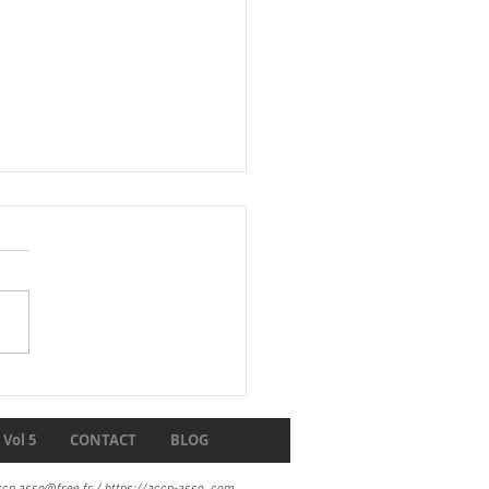
t des carnets 1906
Vol 5
CONTACT
BLOG
ccp.asso@free.fr
/
https://accp-asso
..com