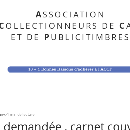
A
SSOCIATION
C
C
OLLECTIONNEURS DE
P
ET DE
UBLICITIMBRE
10 + 1 Bonnes Raisons d'adhérer à l'ACCP
anv.
1 min de lecture
n demandée , carnet cou