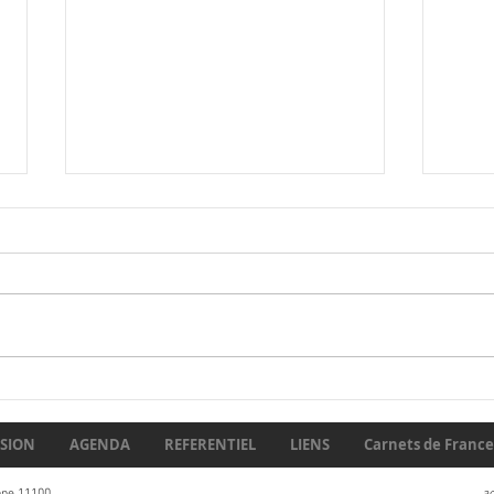
Débu
En 1930, certains
prédisaient la fin du
carnétisme… Un siècle plus
SION
AGENDA
REFERENTIEL
LIENS
Carnets de France 
tard, que reste-t-il de leurs
nne 11100
a