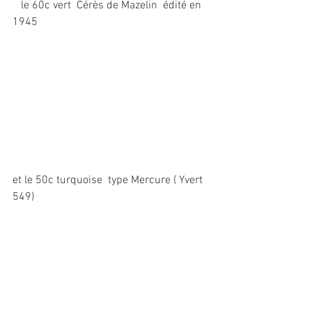
   le 60c vert  Cérès de Mazelin  édité en 
1945
et le 50c turquoise  type Mercure ( Yvert 
549)
Si vous disposez  d'autres  timbres , 
n'hésitez surtout pas à nous faire 
partager  vos connaissances !