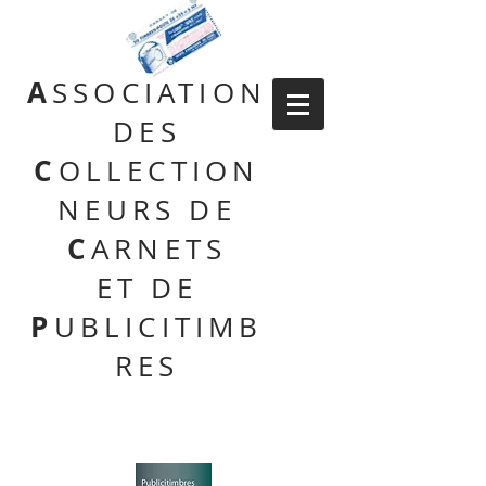
A
SSOCIATION
DES
C
OLLECTION
NEURS DE
C
ARNETS
ET DE
P
UBLICITIMB
RES