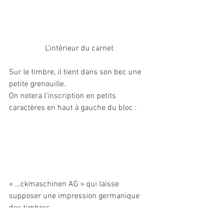
L’intérieur du carnet
Sur le timbre, il tient dans son bec une 
petite grenouille.
On notera l’inscription en petits 
caractères en haut à gauche du bloc :
« …ckmaschinen AG » qui laisse 
supposer une impression germanique 
des timbres.
Ces carnets, les 14ème et 15ème de 