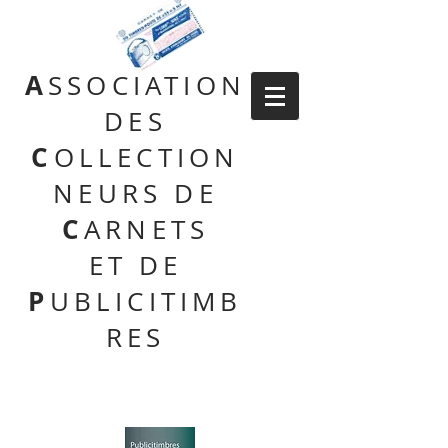
A
SSOCIATION
DES
C
OLLECTION
NEURS DE
C
ARNETS
ET DE
P
UBLICITIMB
RES