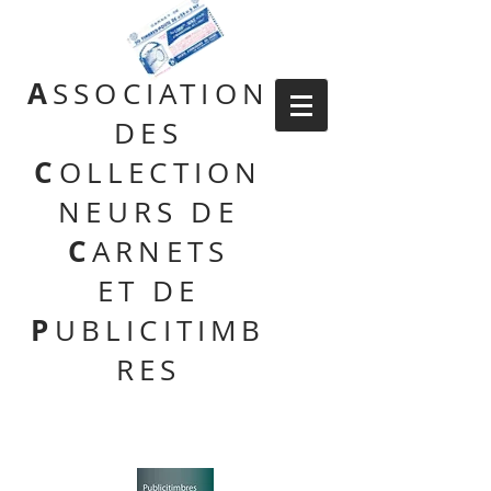
A
SSOCIATION
DES
C
OLLECTION
NEURS DE
C
ARNETS
ET DE
P
UBLICITIMB
RES