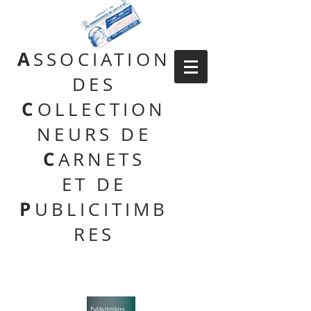
A
SSOCIATION
DES
C
OLLECTION
NEURS DE
C
ARNETS
ET DE
P
UBLICITIMB
RES