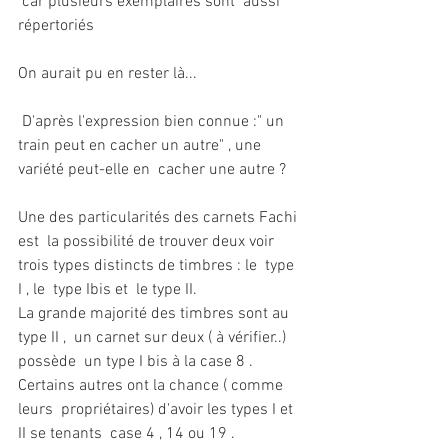
 car plusieurs exemplaires sont  aussi 
répertoriés
On aurait pu en rester là...
 D'après l'expression bien connue :" un 
train peut en cacher un autre" , une 
variété peut-elle en  cacher une autre ?
Une des particularités des carnets Fachi 
est  la possibilité de trouver deux voir 
trois types distincts de timbres : le  type 
I , le  type Ibis et  le type II.
La grande majorité des timbres sont au 
type II ,  un carnet sur deux ( à vérifier..) 
possède  un type I bis à la case 8 . 
Certains autres ont la chance ( comme 
leurs  propriétaires) d'avoir les types I et 
II se tenants  case 4 , 14 ou 19 .