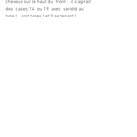
cheveux sur le haut du  front :  il s'agirait 
des  cases 14  ou 19  avec  variété au 
type I  , soit types I et II se tenant !
Le carnet est forcement  soit le  272-C2 
imprimé de juillet 1930 1930 à mai 
1931, soit le 
272-C9 imprimé de janvier 
1930 à mars 1931.
Une variété , non .... deux variétés en une 
 paire . Que demande  un collectionneur 
?