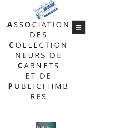
A
SSOCIATION
DES
C
OLLECTION
NEURS DE
C
ARNETS
ET DE
P
UBLICITIMB
RES