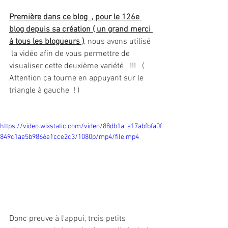
Première dans ce blog  , pour le 126e 
blog depuis sa création ( un grand merci 
à tous les blogueurs )
, nous avons utilisé 
 la vidéo afin de vous permettre de 
visualiser cette deuxième variété   !!!   ( 
Attention ça tourne en appuyant sur le 
triangle à gauche  ! )
https://video.wixstatic.com/video/88db1a_a17abfbfa0f
849c1ae5b9866e1cce2c3/1080p/mp4/file.mp4
Donc preuve à l'appui, trois petits 