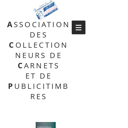
A
SSOCIATION
DES
C
OLLECTION
NEURS DE
C
ARNETS
ET DE
P
UBLICITIMB
RES