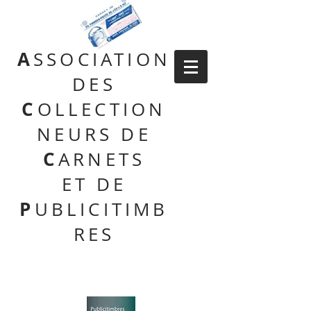
A
SSOCIATION
DES
C
OLLECTION
NEURS DE
C
ARNETS
ET DE
P
UBLICITIMB
RES