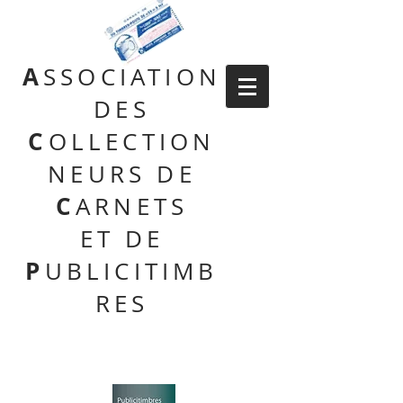
A
SSOCIATION
DES
C
OLLECTION
NEURS DE
C
ARNETS
ET DE
P
UBLICITIMB
RES