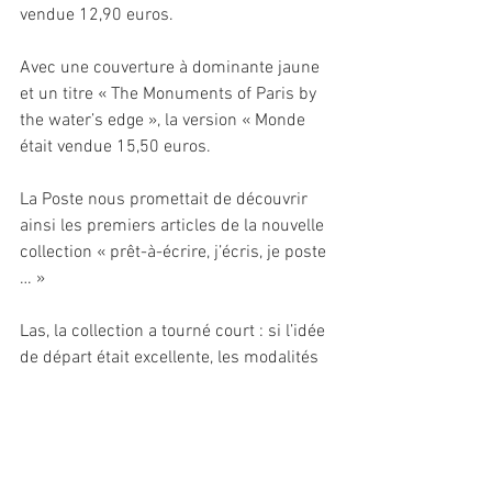
vendue 12,90 euros.
Avec une couverture à dominante jaune 
et un titre « The Monuments of Paris by 
the water’s edge », la version « Monde 
était vendue 15,50 euros.
La Poste nous promettait de découvrir 
ainsi les premiers articles de la nouvelle 
collection « prêt-à-écrire, j’écris, je poste 
… »
Las, la collection a tourné court : si l’idée 
de départ était excellente, les modalités 
de vente étaient désastreuses : la 
décision a été prise de vendre ces 
produits, non pas chez les buralistes et 
les marchands de souvenirs, mais 
uniquement au Carré d’Encre, sur la 