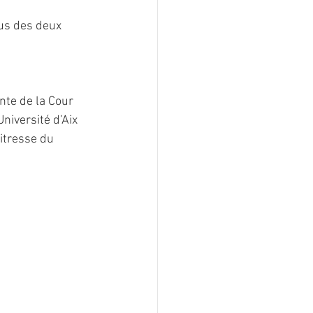
us des deux 
te de la Cour 
niversité d’Aix 
itresse du 