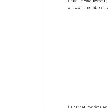
Enfin, le cinquième f
deux des membres dé
Le carnet imprimé en 