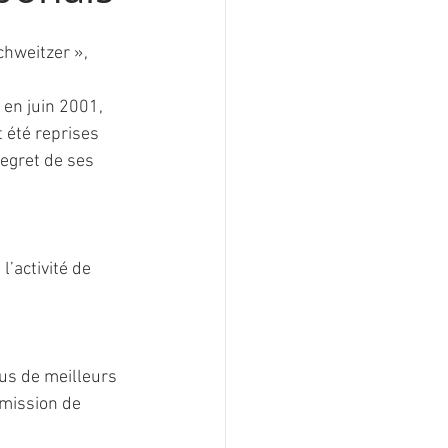
chweitzer »,
 en juin 2001, 
 été reprises 
regret de ses 
’activité de 
us de meilleurs 
mission de 