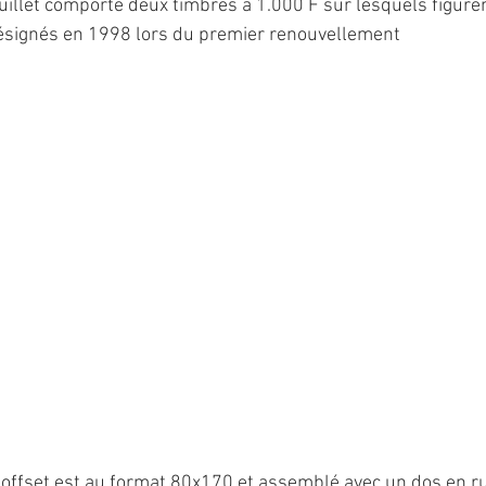
euillet comporte deux timbres à 1.000 F sur lesquels figure
signés en 1998 lors du premier renouvellement
offset est au format 80x170 et assemblé avec un dos en ru