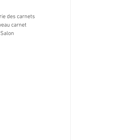
érie des carnets 
veau carnet 
 Salon 