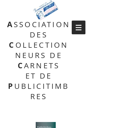
A
SSOCIATION
DES
C
OLLECTION
NEURS DE
C
ARNETS
ET DE
P
UBLICITIMB
RES