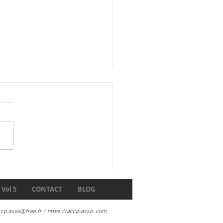
t des carnets 1906
Vol 5
CONTACT
BLOG
ccp.asso@free.fr
/
https://accp-asso
..com