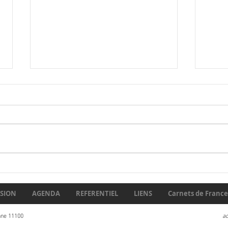
Débu
En 1930, certains
prédisaient la fin du
carnétisme… Un siècle plus
SION
AGENDA
REFERENTIEL
LIENS
Carnets de France 
tard, que reste-t-il de leurs
craintes ?
nne 11100
a