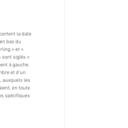
portent la date 
 en bas du 
ling » et « 
 sont siglés « 
ent à gauche.
mbre et d’un 
, auxquels les 
ient, en toute 
os spécifiques