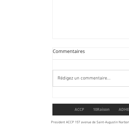
Commentaires
Rédigez un commentaire...
Parution du tome 5 carnets
de France Yvert&Tellier
ACCP
10Raison
ADHE
President ACCP 157 avenue de Saint-Augustin Narbo